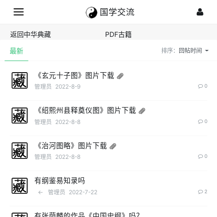
国学交流
返回中华典藏
PDF古籍
最新
排序：
回帖时间
《玄元十子图》图片下载
管理员
2022-8-9
0
《绍熙州县释奠仪图》图片下载
管理员
2022-8-8
0
《治河图略》图片下载
管理员
2022-8-8
0
有纲鉴易知录吗
←
管理员
2022-7-22
2
有张荫麟的作品《中国史纲》吗？