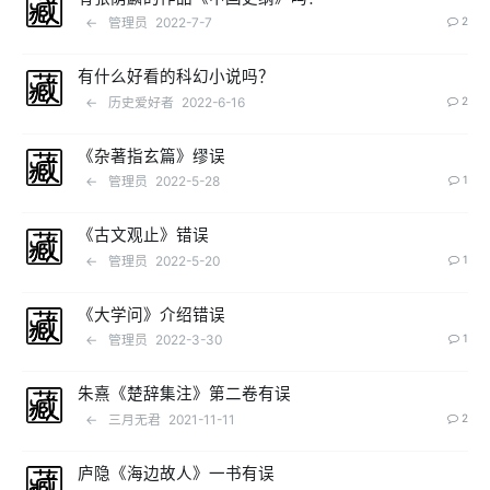
←
管理员
2022-7-7
2
有什么好看的科幻小说吗？
←
历史爱好者
2022-6-16
2
《杂著指玄篇》缪误
←
管理员
2022-5-28
1
《古文观止》错误
←
管理员
2022-5-20
1
《大学问》介绍错误
←
管理员
2022-3-30
1
朱熹《楚辞集注》第二卷有误
←
三月无君
2021-11-11
2
庐隐《海边故人》一书有误