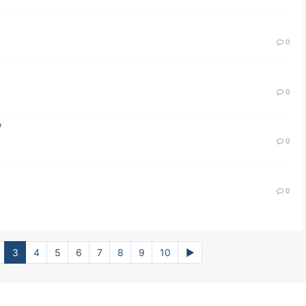
0
0
0
0
3
4
5
6
7
8
9
10
▶