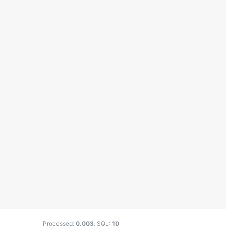
Processed:
0.003
, SQL:
10