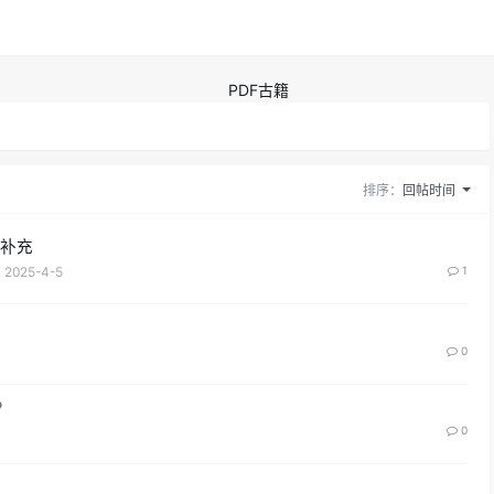
PDF古籍
排序：
回帖时间
点补充
2025-4-5
1
0
0