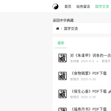
首页
站务留言
国学交流
返回中华典藏
国学交流
最新
对《朱逢甲》词条的一
老顽童
2025-4-5
←
管理员
《食物辑要》PDF下载
管理员
2025-3-30
《保生心鉴》PDF下载
管理员
2025-3-28
《福寿丹书》PDF下载