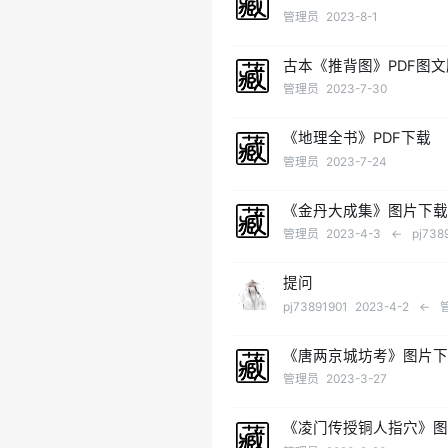
管理员
2023-8-1
古本《推背图》PDF图
管理员
2023-7-30
《地理全书》PDF下载
管理员
2023-7-24
《金丹大成集》图片下
管理员
2023-4-3
←
pj738
提问
pj73891901
2023-4-2
←
《唐两京城坊考》图片
管理员
2023-3-27
《凌门传授铜人指穴》