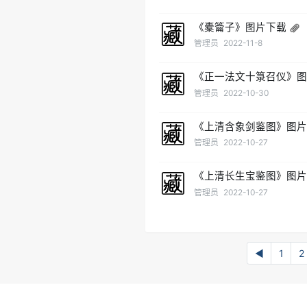
《橐籥子》图片下载
管理员
2022-11-8
《正一法文十箓召仪》
管理员
2022-10-30
《上清含象剑鉴图》图
管理员
2022-10-27
《上清长生宝鉴图》图
管理员
2022-10-27
◀
1
2