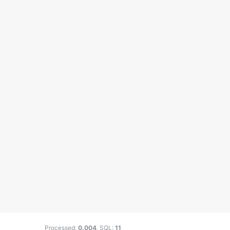
Processed:
0.004
, SQL:
11