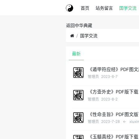
首页
站务留言
国学交流
返回中华典藏
国学交流
最新
《遁甲符应经》PDF图
管理员
2023-8-7
《方壶外史》PDF版下载
管理员
2023-8-2
《性命圭旨》PDF图文
管理员
2023-7-28
←
xiuxi
《玉髓真经》PDF版下载