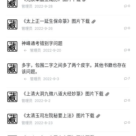
管理员
2022-9-28
0
《太上正一延生保命箓》图片下载
管理员
2022-9-26
0
神峰通考错别字问题
←
管理员
2022-9-20
8
多字，包围二字之间多了两个皮字。其他书籍也存在
该问题。
←
管理员
2022-9-3
7
《上清大洞九微八道大经妙箓》图片下载
管理员
2022-9-2
0
《太清玉司左院秘要上法》图片下载
管理员
2022-8-23
0