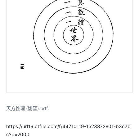
天方性理 (劉智).pdf:
https://url19.ctfile.com/f/44710119-1523872801-b3c7b
c?p=2000