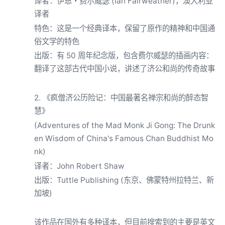
译者：伊恩・费尔威瑟 (Ian Fairweather)，澳大利亚
译者
特色：这是一个经典译本，保留了原作的精神和中国通
俗文学的特色
出版：有 50 周年纪念版，包含费尔威瑟的插画内容：
翻译了这部古代中国小说，讲述了济公和尚的传奇故事
2. 《疯僧济公历险记：中国最著名禅宗和尚的醉态智
慧》
(Adventures of the Mad Monk Ji Gong: The Drunk
en Wisdom of China's Famous Chan Buddhist Mo
nk)
译者：John Robert Shaw
出版：Tuttle Publishing (东京、佛蒙特州拉特兰、新
加坡)
该作品在国外有多种译本，但目前搜索到的主要是英文