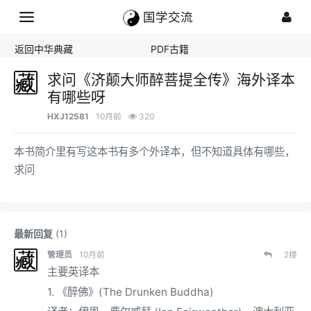
国学交流
返回中华典藏
PDF古籍
求问《济颠大师醉菩提全传》海外译本
有哪些呀
HXJ12581
10月前
320
本书简介里有写这本书有多个外译本，但不知道具体有哪些，
求问
最新回复
(
1
)
管理员
10月前
2
楼
主要英译本
1. 《醉佛》(The Drunken Buddha)